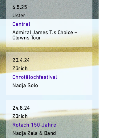
6.5.25
Uster
Central
Admiral James T.'s Choice –
Clowns Tour
20.4.24
Zürich
Chrotälochfestival
Nadja Solo
24.8.24
Zürich
Rotach 150-Jahre
Nadja Zela & Band