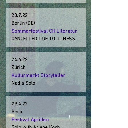
28.7.22
Berlin (DE)
Sommerfestival CH Literatur
CANCELLED DUE TO ILLNESS
24.6.22
Zürich
Kulturmarkt Storyteller
Nadja Solo
29.4.22
Bern
Festival Aprillen
Solo with Ariane Koch