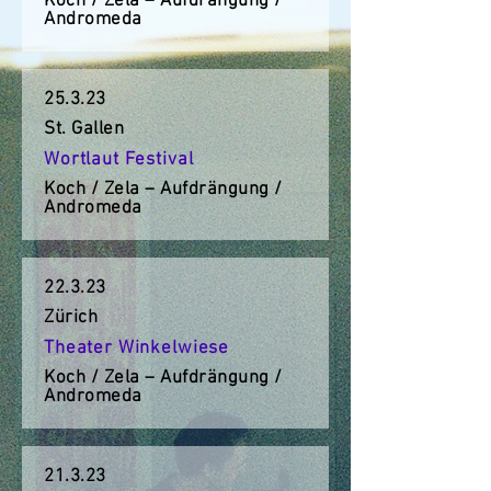
Koch / Zela – Aufdrängung /
Andromeda
25.3.23
St. Gallen
Wortlaut Festival
Koch / Zela – Aufdrängung /
Andromeda
22.3.23
Zürich
Theater Winkelwiese
Koch / Zela – Aufdrängung /
Andromeda
21.3.23