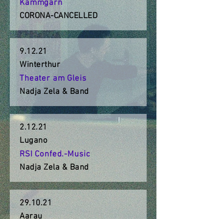
Kammgarn
CORONA-CANCELLED
9.12.21
Winterthur
Theater am Gleis
Nadja Zela & Band
2.12.21
Lugano
RSI Confed.-Music
Nadja Zela & Band
29.10.21
Aarau