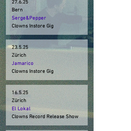
27.6.25
Bern
Serge&Pepper
Clowns Instore Gig
23.5.25
Zürich
Jamarico
Clowns Instore Gig
16.5.25
Zürich
El Lokal
Clowns Record Release Show