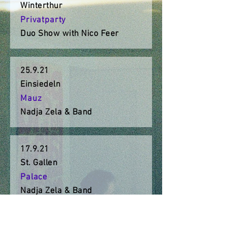
Winterthur
Privatparty
Duo Show with Nico Feer
25.9.21
Einsiedeln
Mauz
Nadja Zela & Band
17.9.21
St. Gallen
Palace
Nadja Zela & Band