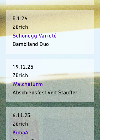
5.1.26
Zürich
Schönegg Varieté
Bambiland Duo
19.12.25
Zürich
Walcheturm
Abschiedsfest Veit Stauffer
6.11.25
Zürich
KubaA