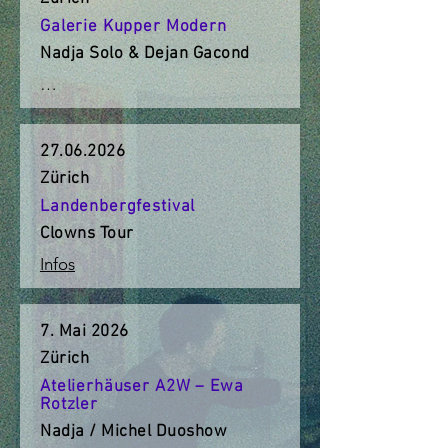
Galerie Kupper Modern
Nadja Solo & Dejan Gacond
…
27.06.2026
Zürich
Landenbergfestival
Clowns Tour
I
nfos
7. Mai 2026
Zürich
Atelierhäuser A2W – Ewa
Rotzler
Nadja / Michel Duoshow