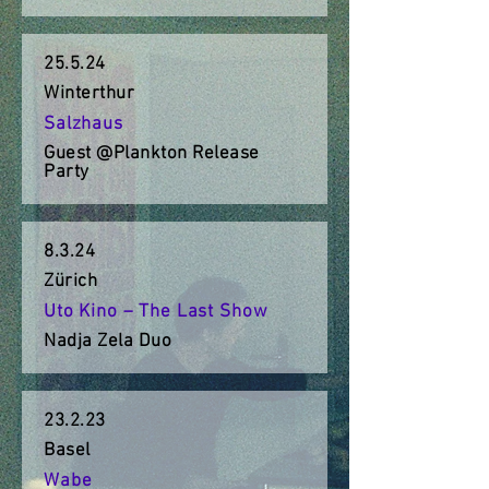
25.5.24
Winterthur
Salzhaus
Guest @Plankton Release
Party
8.3.24
Zürich
Uto Kino – The Last Show
Nadja Zela Duo
23.2.23
Basel
Wabe