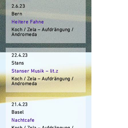
2.6.23
Bern
Heitere Fahne
Koch / Zela – Aufdrängung /
Andromeda
22.4.23
Stans
Stanser Musik – lit.z
Koch / Zela – Aufdrängung /
Andromeda
21.4.23
Basel
Nachtcafe