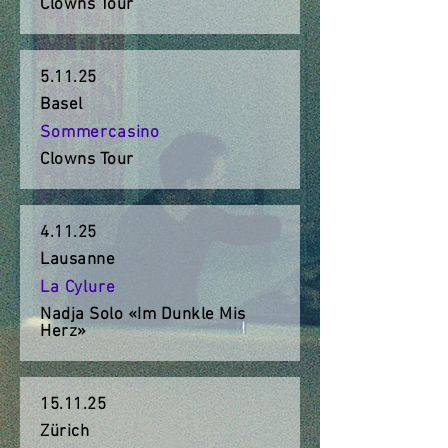
Clowns Tour
5.11.25
Basel
Sommercasino
Clowns Tour
4.11.25
Lausanne
La Cylure
Nadja Solo «Im Dunkle Mis
Herz»
15.11.25
Zürich