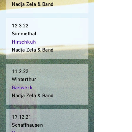
Nadja Zela & Band
12.3.22
Simmethal
Hirschkuh
Nadja Zela & Band
11.2.22
Winterthur
Gaswerk
Nadja Zela & Band
17.12.21
Schaffhausen