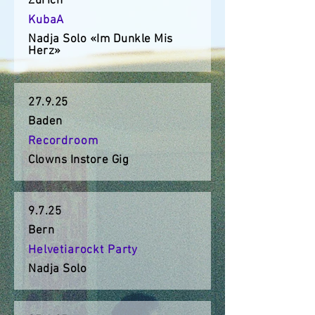
Zürich
KubaA
Nadja Solo «Im Dunkle Mis
Herz»
27.9.25
Baden
Recordroom
Clowns Instore Gig
9.7.25
Bern
Helvetiarockt Party
Nadja Solo