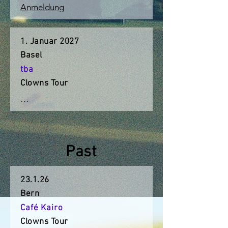
Anmeldung
1. Januar 2027
Basel
tba
Clowns Tour
…
Past
23.1.26
Bern
Café Kairo
Clowns Tour