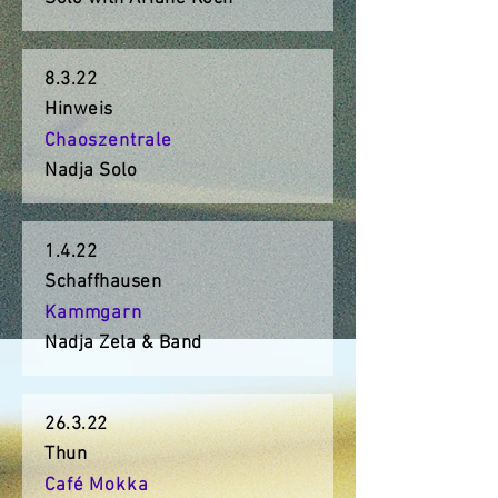
8.3.22
Hinweis
Chaoszentrale
Nadja Solo
1.4.22
Schaffhausen
Kammgarn
Nadja Zela & Band
26.3.22
Thun
Café Mokka