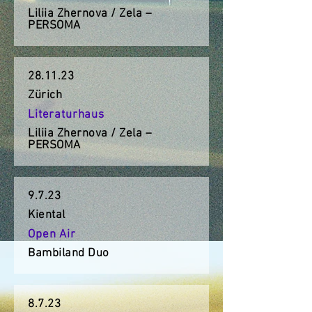
Liliia Zhernova / Zela –
PERSOMA
28.11.23
Zürich
Literaturhaus
Liliia Zhernova / Zela –
PERSOMA
9.7.23
Kiental
Open Air
Bambiland Duo
8.7.23