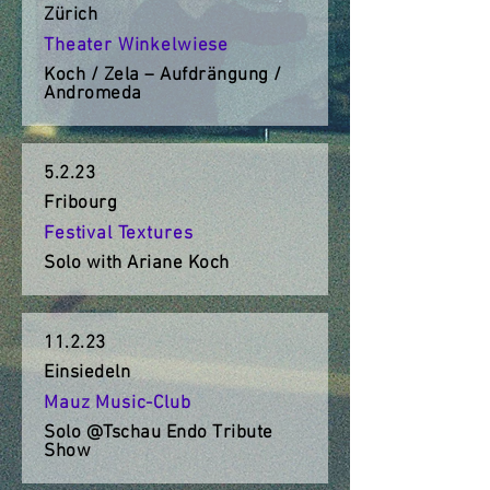
Zürich
Theater Winkelwiese
Koch / Zela – Aufdrängung /
Andromeda
5.2.23
Fribourg
Festival Textures
Solo with Ariane Koch
11.2.23
Einsiedeln
Mauz Music-Club
Solo @Tschau Endo Tribute
Show