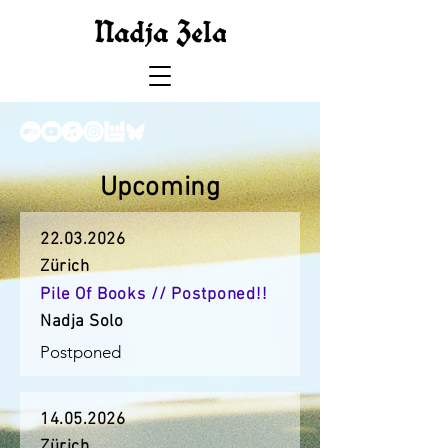
Upcoming
22.03.2026
Zürich
Pile Of Books // Postponed!!
Nadja Solo
Postponed
14.05.2026
Zürich