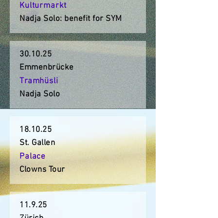
Kulturmarkt
Nadja Solo: benefit for SYM
30.10.25
Emmenbrücke
Tramhüsli
Nadja Solo
18.10.25
St. Gallen
Palace
Clowns Tour
11.9.25